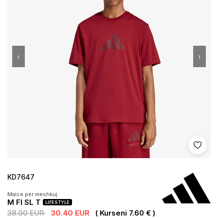
‹
›
Shto 
KD7647
Maice per meshkuj
M FI SL T
LIFESTYLE
38.00 EUR
30.40 EUR
( Kurseni 7.60 € )