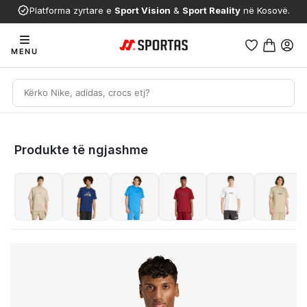
Platforma zyrtare e
Sport Vision
&
Sport Reality
në Kosovë.
MENU
Produkte të ngjashme