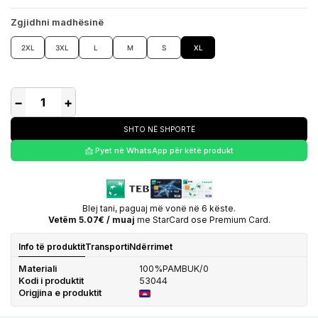
Zgjidhni madhësinë
2XL
3XL
L
M
S
XL
−
+
SHTO NË SHPORTË
📩 Pyet në WhatsApp për këtë produkt
Blej tani, paguaj më vonë në 6 këste.
Vetëm 5.07€ / muaj
me StarCard ose Premium Card.
Info të produktit
Transporti
Ndërrimet
Materiali
100%PAMBUK/0
Kodi i produktit
53044
Origjina e produktit