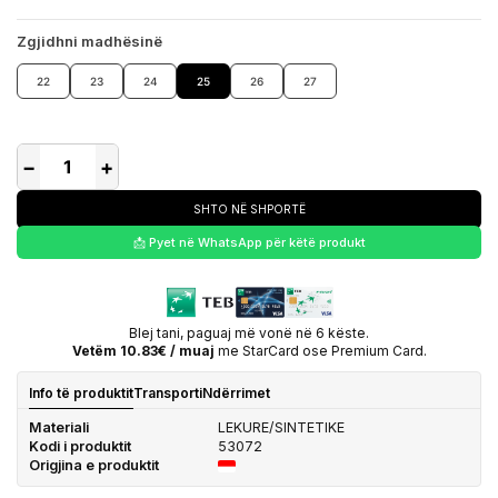
Zgjidhni madhësinë
22
23
24
25
26
27
−
+
SHTO NË SHPORTË
📩 Pyet në WhatsApp për këtë produkt
Blej tani, paguaj më vonë në 6 këste.
Vetëm 10.83€ / muaj
me StarCard ose Premium Card.
Info të produktit
Transporti
Ndërrimet
Materiali
LEKURE/SINTETIKE
Kodi i produktit
53072
Origjina e produktit