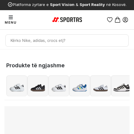
Platforma zyrtare e
Sport Vision
&
Sport Reality
në Kosovë.
MENU
Produkte të ngjashme