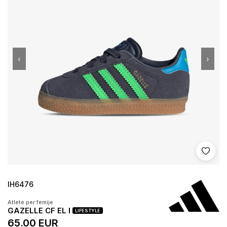
‹
›
Shto 
IH6476
Atlete per femije
GAZELLE CF EL I
LIFESTYLE
65.00 EUR