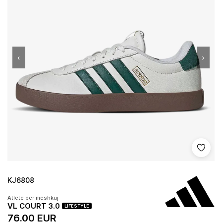
‹
›
Shto 
KJ6808
Atlete per meshkuj
VL COURT 3.0
LIFESTYLE
76.00 EUR