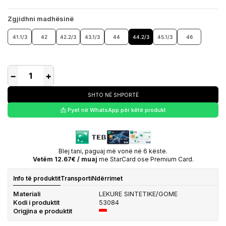
Zgjidhni madhësinë
41.1/3
42
42.2/3
43.1/3
44
44.2/3
45.1/3
46
−
+
SHTO NË SHPORTË
📩 Pyet në WhatsApp për këtë produkt
Blej tani, paguaj më vonë në 6 këste.
Vetëm 12.67€ / muaj
me StarCard ose Premium Card.
Info të produktit
Transporti
Ndërrimet
Materiali
LEKURE SINTETIKE/GOME
Kodi i produktit
53084
Origjina e produktit