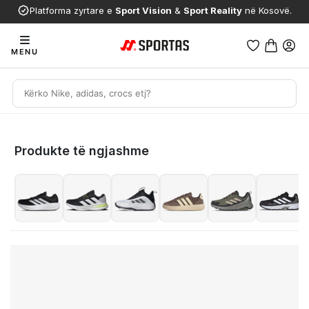
Platforma zyrtare e
Sport Vision
&
Sport Reality
në Kosovë.
MENU
Produkte të ngjashme