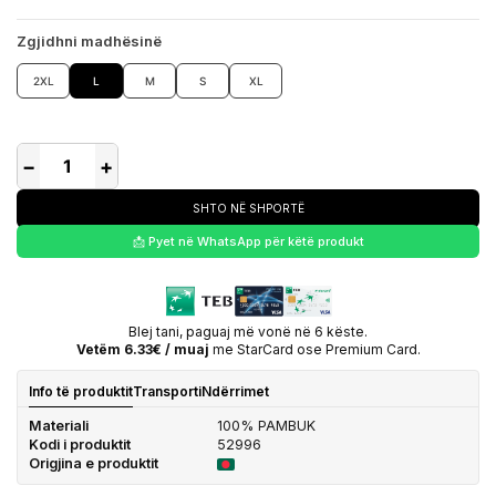
Zgjidhni madhësinë
2XL
L
M
S
XL
−
+
SHTO NË SHPORTË
📩 Pyet në WhatsApp për këtë produkt
Blej tani, paguaj më vonë në 6 këste.
Vetëm 6.33€ / muaj
me StarCard ose Premium Card.
Info të produktit
Transporti
Ndërrimet
Materiali
100% PAMBUK
Kodi i produktit
52996
Origjina e produktit