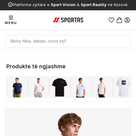
Platforma zyrtare e
Sport Vision
&
Sport Reality
në Kosovë.
MENU
Produkte të ngjashme