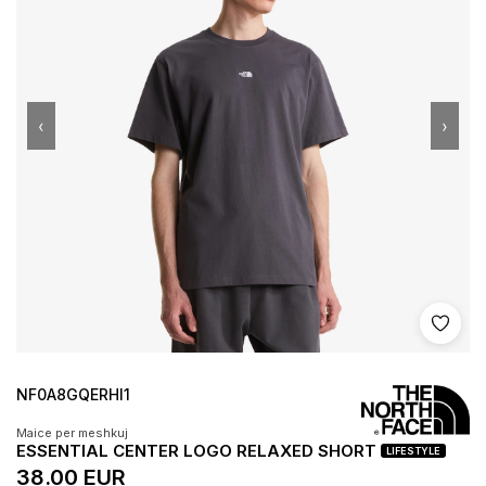
‹
›
Shto 
NF0A8GQERHI1
Maice per meshkuj
ESSENTIAL CENTER LOGO RELAXED SHORT
LIFESTYLE
38.00 EUR