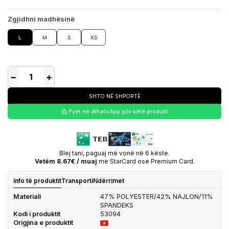
Zgjidhni madhësinë
L
M
S
XS
−
+
SHTO NË SHPORTË
📩 Pyet në WhatsApp për këtë produkt
Blej tani, paguaj më vonë në 6 këste.
Vetëm 8.67€ / muaj
me StarCard ose Premium Card.
Info të produktit
Transporti
Ndërrimet
Materiali
47% POLYESTER/42% NAJLON/11%
SPANDEKS
Kodi i produktit
53094
Origjina e produktit