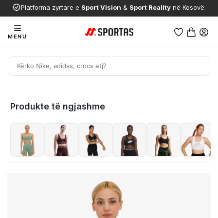
Platforma zyrtare e
Sport Vision
&
Sport Reality
në Kosovë.
MENU
Produkte të ngjashme