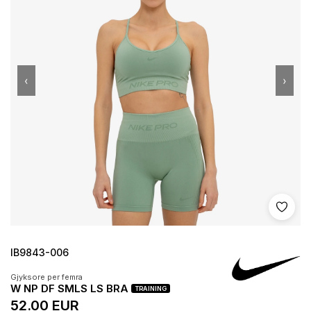
‹
›
Shto 
IB9843-006
Gjyksore per femra
W NP DF SMLS LS BRA
TRAINING
52.00 EUR