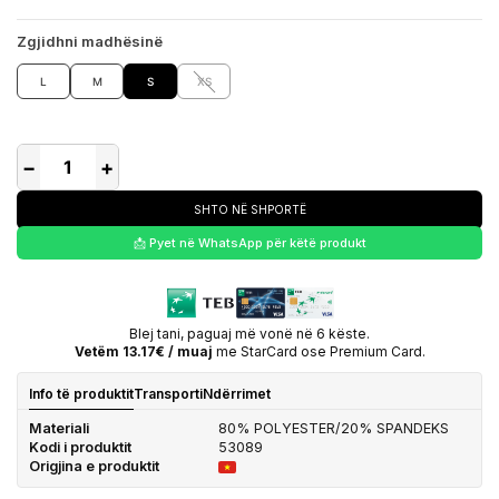
Zgjidhni madhësinë
L
M
S
XS
−
+
SHTO NË SHPORTË
📩 Pyet në WhatsApp për këtë produkt
Blej tani, paguaj më vonë në 6 këste.
Vetëm 13.17€ / muaj
me StarCard ose Premium Card.
Info të produktit
Transporti
Ndërrimet
Materiali
80% POLYESTER/20% SPANDEKS
Kodi i produktit
53089
Origjina e produktit