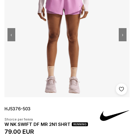
‹
›
Shto 
HJ5376-503
Shorce per femra
W NK SWIFT DF MR 2N1 SHRT
RUNNING
79.00 EUR