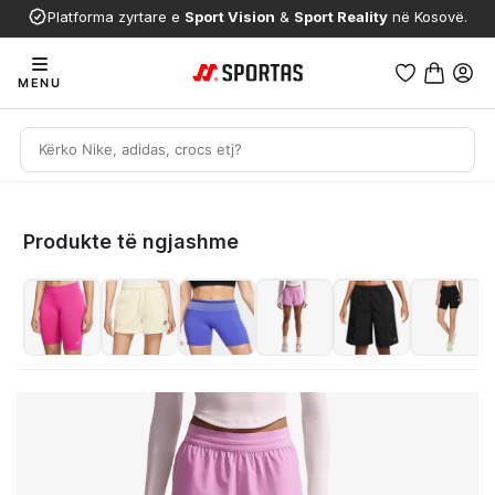
Platforma zyrtare e
Sport Vision
&
Sport Reality
në Kosovë.
MENU
Produkte të ngjashme