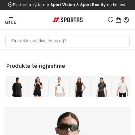
Platforma zyrtare e
Sport Vision
&
Sport Reality
në Kosovë.
MENU
Produkte të ngjashme