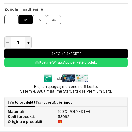
Zgjidhni madhësinë
L
M
S
XS
−
+
SHTO NË SHPORTË
📩 Pyet në WhatsApp për këtë produkt
Blej tani, paguaj më vonë në 6 këste.
Vetëm 4.93€ / muaj
me StarCard ose Premium Card.
Info të produktit
Transporti
Ndërrimet
Materiali
100% POLYESTER
Kodi i produktit
53092
Origjina e produktit