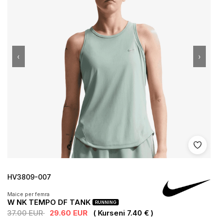
‹
›
Shto 
HV3809-007
Maice per femra
W NK TEMPO DF TANK
RUNNING
37.00 EUR
29.60 EUR
( Kurseni 7.40 € )