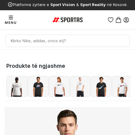
Platforma zyrtare e
Sport Vision
&
Sport Reality
në Kosovë.
MENU
Produkte të ngjashme