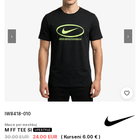
‹
›
Shto 
IW8418-010
Maice per meshkuj
M FF TEE SI
LIFESTYLE
30.00 EUR
24.00 EUR
( Kurseni 6.00 € )