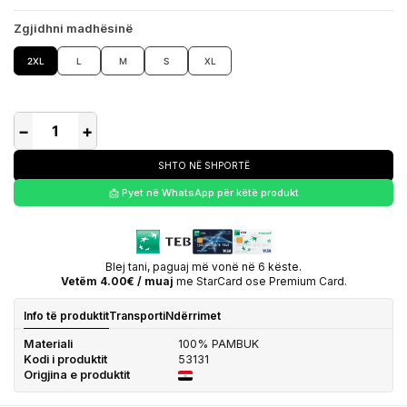
Zgjidhni madhësinë
2XL
L
M
S
XL
−
+
SHTO NË SHPORTË
📩 Pyet në WhatsApp për këtë produkt
Blej tani, paguaj më vonë në 6 këste.
Vetëm 4.00€ / muaj
me StarCard ose Premium Card.
Info të produktit
Transporti
Ndërrimet
Materiali
100% PAMBUK
Kodi i produktit
53131
Origjina e produktit