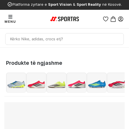
Platforma zyrtare e
Sport Vision
&
Sport Reality
në Kosovë.
MENU
Produkte të ngjashme