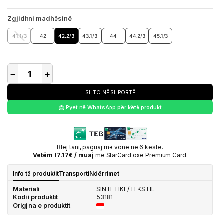
Zgjidhni madhësinë
41.1/3
42
42.2/3
43.1/3
44
44.2/3
45.1/3
−
+
SHTO NË SHPORTË
📩 Pyet në WhatsApp për këtë produkt
Blej tani, paguaj më vonë në 6 këste.
Vetëm 17.17€ / muaj
me StarCard ose Premium Card.
Info të produktit
Transporti
Ndërrimet
Materiali
SINTETIKE/TEKSTIL
Kodi i produktit
53181
Origjina e produktit