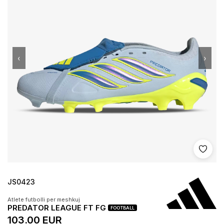
‹
›
Shto 
JS0423
Atlete futbolli per meshkuj
PREDATOR LEAGUE FT FG
FOOTBALL
103.00 EUR