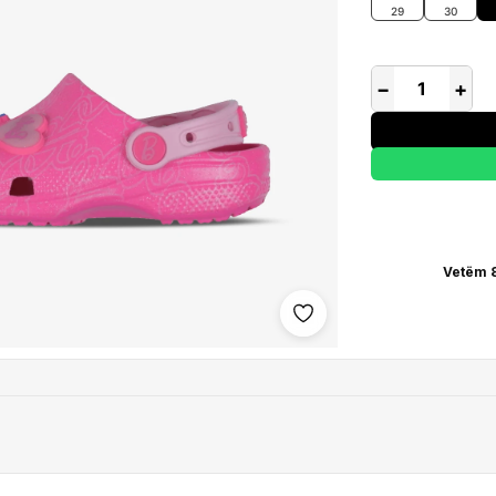
29
30
−
+
Vetëm 8
Shto në wishlist