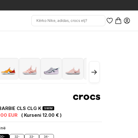
→
BARBIE CLS CLG K
SWIM
.00 EUR
( Kurseni 12.00 € )
inë
30-
32-
33-
34-