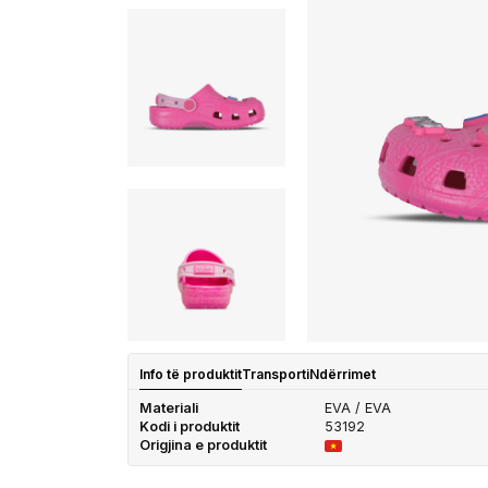
Info të produktit
Transporti
Ndërrimet
Materiali
EVA / EVA
Kodi i produktit
53192
Origjina e produktit