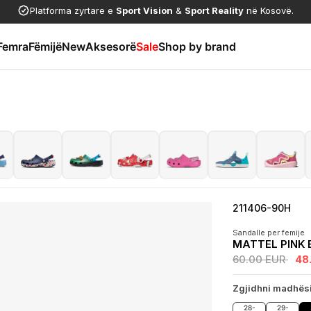
Platforma zyrtare e
Sport Vision
&
Sport Reality
në Kosovë.
Femra
Fëmijë
New
Aksesorë
Sale
Shop by brand
211406-90H
Sandalle per femije
MATTEL PINK 
60.00 EUR
48
Zgjidhni madhës
28-
29-