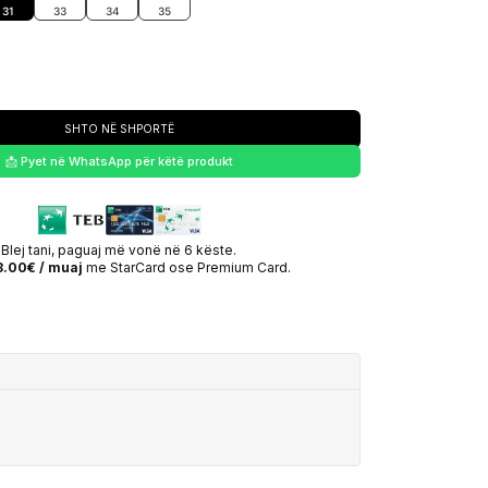
31
33
34
35
SHTO NË SHPORTË
📩 Pyet në WhatsApp për këtë produkt
Blej tani, paguaj më vonë në 6 këste.
.00€ / muaj
me StarCard ose Premium Card.