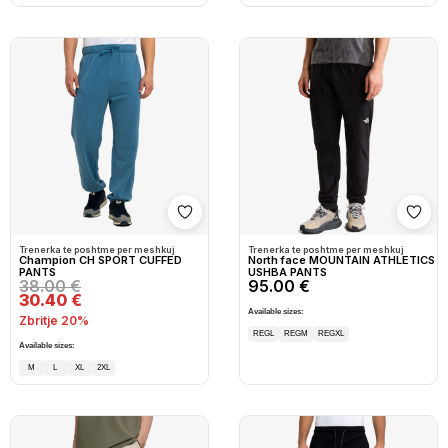
Shto në wishlist
Shto
Trenerka te poshtme per meshkuj
Trenerka te poshtme per meshkuj
Champion CH SPORT CUFFED
North face MOUNTAIN ATHLETICS
PANTS
USHBA PANTS
38.00 €
95.00 €
30.40 €
Available sizes:
Zbritje 20%
REGL
REGM
REGXL
Available sizes:
M
L
XL
2XL