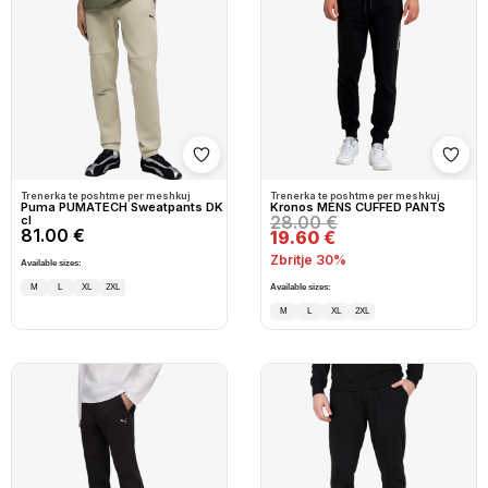
Shto në wishlist
Shto
Trenerka te poshtme per meshkuj
Trenerka te poshtme per meshkuj
Puma PUMATECH Sweatpants DK
Kronos MENS CUFFED PANTS
28.00 €
cl
81.00 €
19.60 €
Zbritje 30%
Available sizes:
M
L
XL
2XL
Available sizes:
M
L
XL
2XL