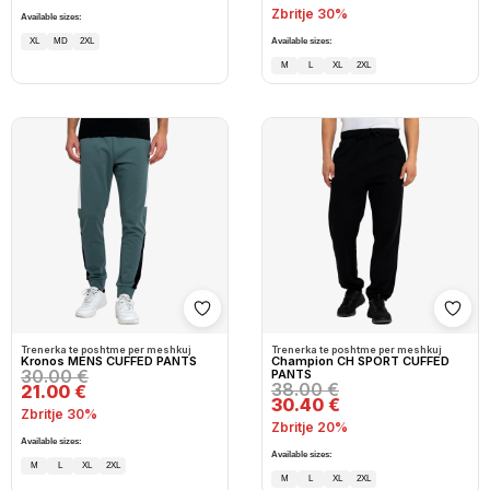
Zbritje 30%
Available sizes:
XL
MD
2XL
Available sizes:
M
L
XL
2XL
Shto në wishlist
Shto
Trenerka te poshtme per meshkuj
Trenerka te poshtme per meshkuj
Kronos MENS CUFFED PANTS
Champion CH SPORT CUFFED
30.00 €
PANTS
38.00 €
21.00 €
30.40 €
Zbritje 30%
Zbritje 20%
Available sizes:
Available sizes:
M
L
XL
2XL
M
L
XL
2XL