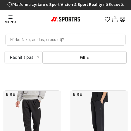
Platforma zyrtare e
Sport Vision
&
Sport Reality
në Kosovë.
MENU
Radhit sipas
Filtro
E RE
E RE