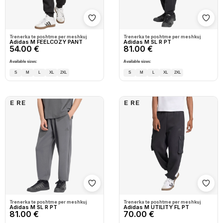
Shto në wishlist
Shto
Trenerka te poshtme per meshkuj
Trenerka te poshtme per meshkuj
Adidas M FEELCOZY PANT
Adidas M SL R PT
54.00 €
81.00 €
Available sizes:
Available sizes:
S
M
L
XL
2XL
S
M
L
XL
2XL
E RE
E RE
Shto në wishlist
Shto
Trenerka te poshtme per meshkuj
Trenerka te poshtme per meshkuj
Adidas M SL R PT
Adidas M UTILITY FL PT
81.00 €
70.00 €