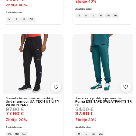
Zbritje 40%
Zbritje 40%
Available sizes:
Available sizes:
S
M
L
XL
3XL
2XL
M
L
XL
2XL
Shto në wishlist
Shto
Trenerka te poshtme per meshkuj
Trenerka te poshtme per meshkuj
Under armour UA TECH UTILITY
Puma ESS TAPE SWEATPANTS TR
WOVEN PANT
CL
97.00 €
54.00 €
77.60 €
37.80 €
Zbritje 20%
Zbritje 30%
Available sizes:
Available sizes:
2XL
MD
LG
M
L
XL
2XL