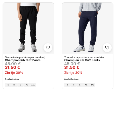
Shto në wishlist
Shto
Trenerka te poshtme per meshkuj
Trenerka te poshtme per meshkuj
Champion Rib Cuff Pants
Champion Rib Cuff Pants
45.00 €
45.00 €
31.50 €
31.50 €
Zbritje 30%
Zbritje 30%
Available sizes:
Available sizes:
S
M
L
XL
2XL
S
M
L
XL
2XL