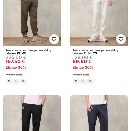
Shto në wishlist
Shto
Trenerka te poshtme per meshkuj
Trenerka te poshtme per meshkuj
Blauer ROWE
Blauer OLNEYS
225.00 €
128.00 €
157.50 €
89.60 €
Zbritje 30%
Zbritje 30%
Available sizes:
Available sizes:
M
L
XL
M
L
XL