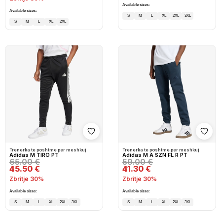
Available sizes:
Available sizes:
S
M
L
XL
2XL
3XL
S
M
L
XL
2XL
Shto në wishlist
Shto
Trenerka te poshtme per meshkuj
Trenerka te poshtme per meshkuj
Adidas M TIRO PT
Adidas M A SZN FL R PT
65.00 €
59.00 €
45.50 €
41.30 €
Zbritje 30%
Zbritje 30%
Available sizes:
Available sizes:
S
M
L
XL
2XL
3XL
S
M
L
XL
2XL
3XL