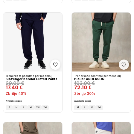
Shto në wishlist
Shto
Trenerka te poshtme per meshkuj
Trenerka te poshtme per meshkuj
Slazenger Kendal Cuffed Pants
Blauer ANDERSON
29.00 €
103.00 €
17.40 €
72.10 €
Zbritje 40%
Zbritje 30%
Available sizes:
Available sizes:
S
M
L
XL
3XL
2XL
M
L
XL
2XL