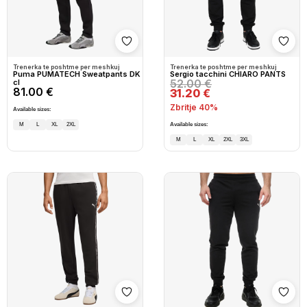
Shto në wishlist
Shto
Trenerka te poshtme per meshkuj
Trenerka te poshtme per meshkuj
Puma PUMATECH Sweatpants DK
Sergio tacchini CHIARO PANTS
52.00 €
cl
81.00 €
31.20 €
Zbritje 40%
Available sizes:
M
L
XL
2XL
Available sizes:
M
L
XL
2XL
3XL
Shto në wishlist
Shto