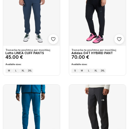
Shto në wishlist
Shto
Trenerka te poshtme per meshkuj
Trenerka te poshtme per meshkuj
Lotto LINEA CUFF PANTS
Adidas D4T HYBRID PANT
45.00 €
70.00 €
Available sizes:
Available sizes:
M
L
XL
2XL
S
M
L
XL
2XL