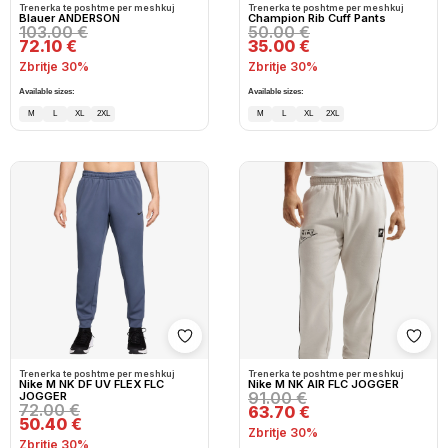
Trenerka te poshtme per meshkuj
Trenerka te poshtme per meshkuj
Blauer ANDERSON
Champion Rib Cuff Pants
103.00 €
50.00 €
72.10 €
35.00 €
Zbritje 30%
Zbritje 30%
Available sizes:
Available sizes:
M
L
XL
2XL
M
L
XL
2XL
Shto në wishlist
Shto
Trenerka te poshtme per meshkuj
Trenerka te poshtme per meshkuj
Nike M NK DF UV FLEX FLC
Nike M NK AIR FLC JOGGER
91.00 €
JOGGER
72.00 €
63.70 €
50.40 €
Zbritje 30%
Zbritje 30%