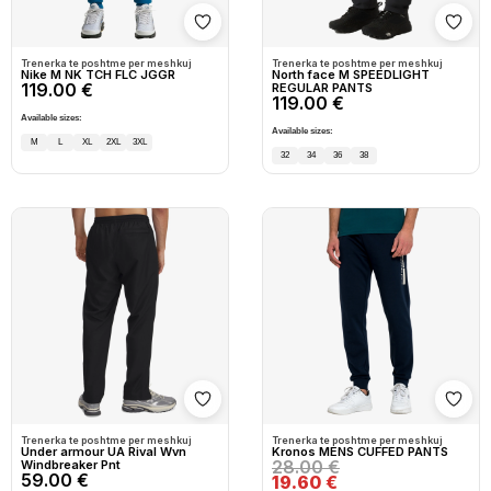
Shto në wishlist
Shto
Trenerka te poshtme per meshkuj
Trenerka te poshtme per meshkuj
Nike M NK TCH FLC JGGR
North face M SPEEDLIGHT
119.00 €
REGULAR PANTS
119.00 €
Available sizes:
Available sizes:
M
L
XL
2XL
3XL
32
34
36
38
Shto në wishlist
Shto
Trenerka te poshtme per meshkuj
Trenerka te poshtme per meshkuj
Under armour UA Rival Wvn
Kronos MENS CUFFED PANTS
28.00 €
Windbreaker Pnt
59.00 €
19.60 €