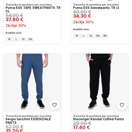
Trenerka te poshtme per meshkuj
Trenerka te poshtme per meshkuj
Puma ESS TAPE SWEATPANTS TR
Puma ESS Sweatpants TR cl
49.00 €
CL
54.00 €
34.30 €
37.80 €
Zbritje 30%
Zbritje 30%
Available sizes:
Available sizes:
M
L
XL
2XL
3XL
M
L
XL
2XL
Shto në wishlist
Shto
Trenerka te poshtme per meshkuj
Trenerka te poshtme per meshkuj
Sergio tacchini ESSENZIALE
Slazenger Kendal Cuffed Pants
29.00 €
PANTS
52.00 €
17.40 €
31.20 €