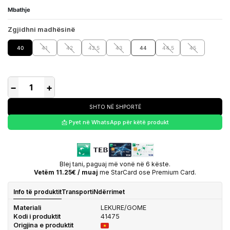
Mbathje
Zgjidhni madhësinë
40
41
42
42.5
43
44
44.5
45
−
+
SHTO NË SHPORTË
📩 Pyet në WhatsApp për këtë produkt
Blej tani, paguaj më vonë në 6 këste.
Vetëm 11.25€ / muaj
me StarCard ose Premium Card.
Info të produktit
Transporti
Ndërrimet
Materiali
LEKURE/GOME
Kodi i produktit
41475
Origjina e produktit