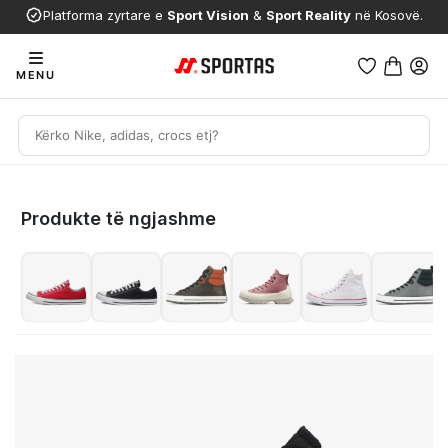
Platforma zyrtare e
Sport Vision
&
Sport Reality
në Kosovë.
MENU
Produkte të ngjashme