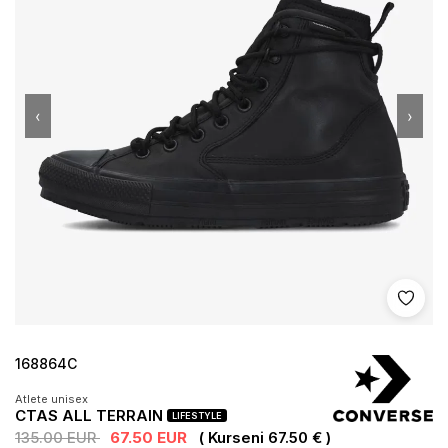
‹
›
Shto 
168864C
Atlete unisex
CTAS ALL TERRAIN
LIFESTYLE
135.00 EUR
67.50 EUR
( Kurseni 67.50 € )