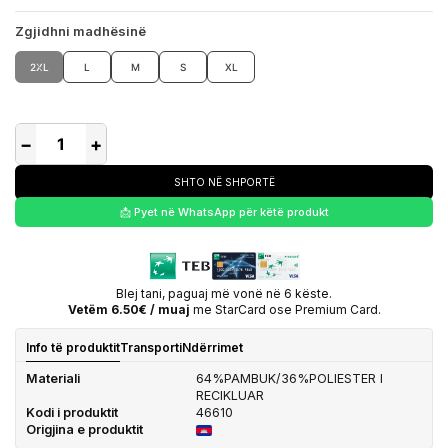
Zgjidhni madhësinë
2XL
L
M
S
XL
−
+
SHTO NË SHPORTË
📩 Pyet në WhatsApp për këtë produkt
Blej tani, paguaj më vonë në 6 këste.
Vetëm 6.50€ / muaj
me StarCard ose Premium Card.
Info të produktit
Transporti
Ndërrimet
Materiali
64%PAMBUK/36%POLIESTER I
RECIKLUAR
Kodi i produktit
46610
Origjina e produktit