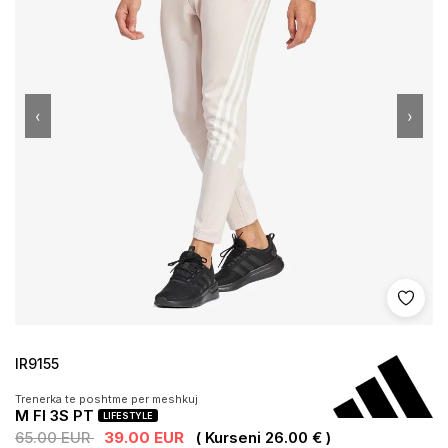
‹
›
Shto 
IR9155
Trenerka te poshtme per meshkuj
M FI 3S PT
LIFESTYLE
65.00 EUR
39.00 EUR
( Kurseni 26.00 € )