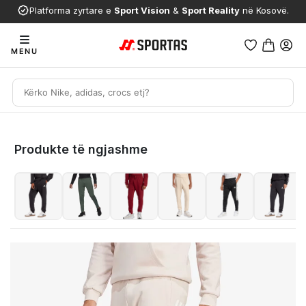
Platforma zyrtare e
Sport Vision
&
Sport Reality
në Kosovë.
MENU
Produkte të ngjashme