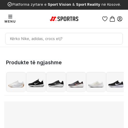
Platforma zyrtare e
Sport Vision
&
Sport Reality
në Kosovë.
MENU
Produkte të ngjashme