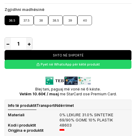
Zgjidhni madhësinë
36.5
37.5
38
38.5
39
40
−
+
SHTO NË SHPORTË
📩 Pyet në WhatsApp për këtë produkt
Blej tani, paguaj më vonë në 6 këste.
Vetëm 10.60€ / muaj
me StarCard ose Premium Card.
Info të produktit
Transporti
Ndërrimet
Materiali
0% LEKURE 31.0% SINTETIKE
69/90% GOME 10% PLASTIK
Kodi i produktit
48603
Origjina e produktit