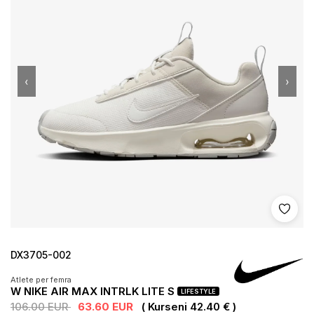
‹
›
Shto 
DX3705-002
Atlete per femra
W NIKE AIR MAX INTRLK LITE S
LIFESTYLE
106.00 EUR
63.60 EUR
( Kurseni 42.40 € )