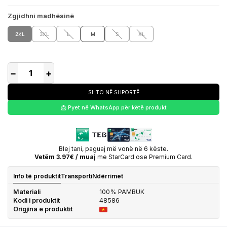
Zgjidhni madhësinë
2XL
3XL
L
M
S
XL
−
+
SHTO NË SHPORTË
📩 Pyet në WhatsApp për këtë produkt
Blej tani, paguaj më vonë në 6 këste.
Vetëm 3.97€ / muaj
me StarCard ose Premium Card.
Info të produktit
Transporti
Ndërrimet
Materiali
100% PAMBUK
Kodi i produktit
48586
Origjina e produktit