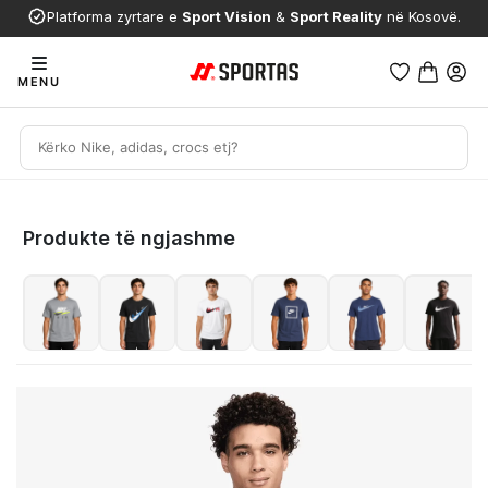
Platforma zyrtare e
Sport Vision
&
Sport Reality
në Kosovë.
MENU
Produkte të ngjashme