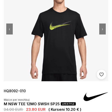
‹
›
Shto 
HQ8092-010
Maice per meshkuj
M NSW TEE 12MO SWSH SP25
LIFESTYLE
34.00 EUR
23.80 EUR
( Kurseni 10.20 € )