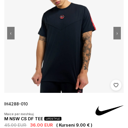
‹
›
Shto 
IH4288-010
Maice per meshkuj
M NSW CS DF TEE
LIFESTYLE
45.00 EUR
36.00 EUR
( Kurseni 9.00 € )