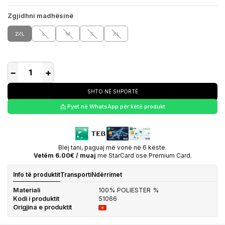
Zgjidhni madhësinë
2XL
L
M
S
XL
−
+
SHTO NË SHPORTË
📩 Pyet në WhatsApp për këtë produkt
Blej tani, paguaj më vonë në 6 këste.
Vetëm 6.00€ / muaj
me StarCard ose Premium Card.
Info të produktit
Transporti
Ndërrimet
Materiali
100% POLIESTER %
Kodi i produktit
51066
Origjina e produktit