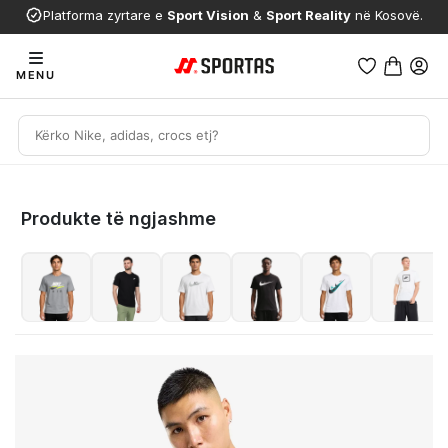
Platforma zyrtare e
Sport Vision
&
Sport Reality
në Kosovë.
MENU
Produkte të ngjashme