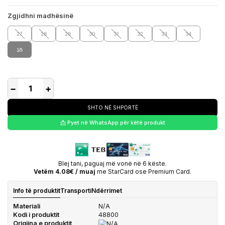
Zgjidhni madhësinë
27
28
29
30
31
32
33
34
35
−
+
SHTO NË SHPORTË
📩 Pyet në WhatsApp për këtë produkt
Blej tani, paguaj më vonë në 6 këste.
Vetëm 4.08€ / muaj
me StarCard ose Premium Card.
Info të produktit
Transporti
Ndërrimet
Materiali
N/A
Kodi i produktit
48800
Origjina e produktit