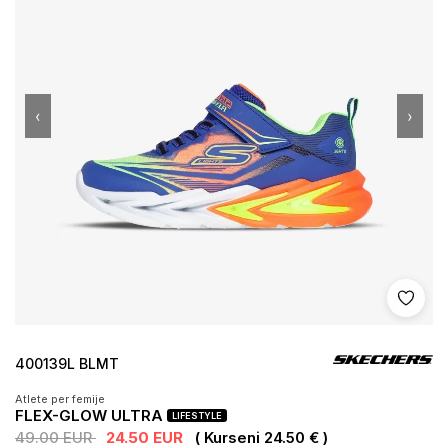
‹
›
Shto 
400139L BLMT
Atlete per femije
FLEX-GLOW ULTRA
LIFESTYLE
49.00 EUR
24.50 EUR
( Kurseni 24.50 € )