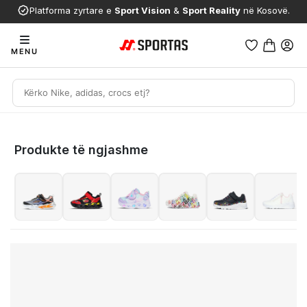
Platforma zyrtare e
Sport Vision
&
Sport Reality
në Kosovë.
MENU
Produkte të ngjashme