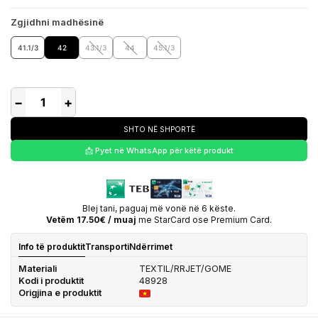
Zgjidhni madhësinë
41.1/3
42
43.1/3
44
45.1/3
−
+
SHTO NË SHPORTË
📩 Pyet në WhatsApp për këtë produkt
Blej tani, paguaj më vonë në 6 këste.
Vetëm 17.50€ / muaj
me StarCard ose Premium Card.
Info të produktit
Transporti
Ndërrimet
Materiali
TEXTIL/RRJET/GOME
Kodi i produktit
48928
Origjina e produktit