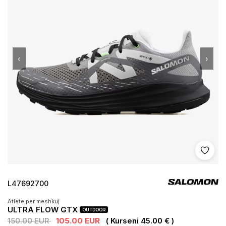
‹
›
Shto 
L47692700
Atlete per meshkuj
ULTRA FLOW GTX
OUTDOOR
150.00 EUR
105.00 EUR
( Kurseni 45.00 € )