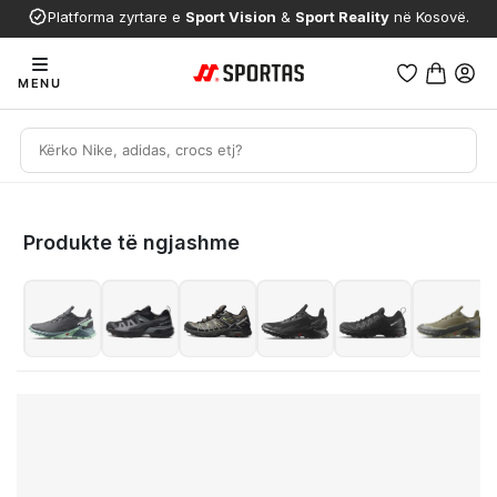
Platforma zyrtare e
Sport Vision
&
Sport Reality
në Kosovë.
MENU
Produkte të ngjashme