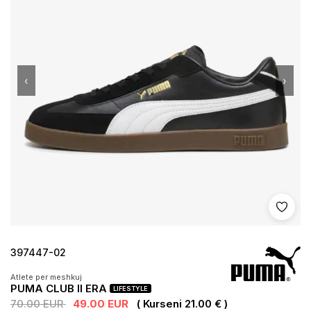
‹
›
Shto 
397447-02
Atlete per meshkuj
PUMA CLUB II ERA
LIFESTYLE
70.00 EUR
49.00 EUR
( Kurseni 21.00 € )