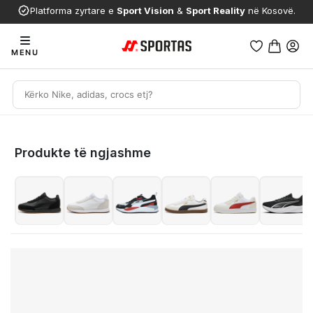
Platforma zyrtare e
Sport Vision
&
Sport Reality
në Kosovë.
MENU
Produkte të ngjashme