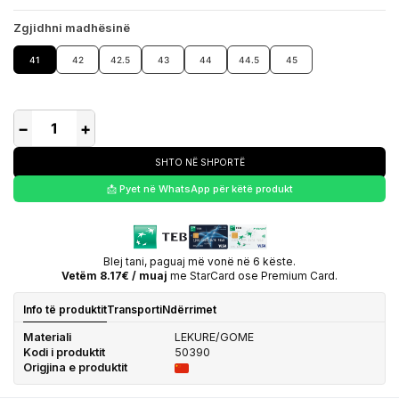
Zgjidhni madhësinë
41
42
42.5
43
44
44.5
45
−
+
SHTO NË SHPORTË
📩 Pyet në WhatsApp për këtë produkt
Blej tani, paguaj më vonë në 6 këste.
Vetëm 8.17€ / muaj
me StarCard ose Premium Card.
Info të produktit
Transporti
Ndërrimet
Materiali
LEKURE/GOME
Kodi i produktit
50390
Origjina e produktit