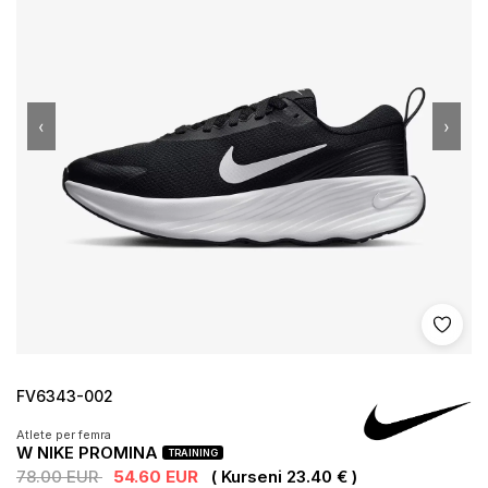
‹
›
Shto 
FV6343-002
Atlete per femra
W NIKE PROMINA
TRAINING
78.00 EUR
54.60 EUR
( Kurseni 23.40 € )