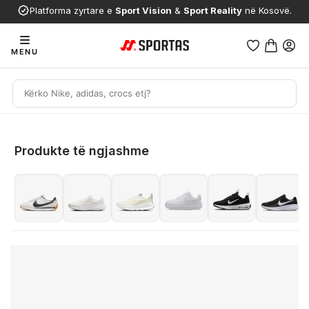
Platforma zyrtare e
Sport Vision
&
Sport Reality
në Kosovë.
MENU
Produkte të ngjashme