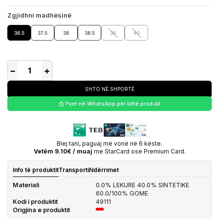
Zgjidhni madhësinë
36.5
37.5
38
38.5
39
40
−
+
SHTO NË SHPORTË
📩 Pyet në WhatsApp për këtë produkt
Blej tani, paguaj më vonë në 6 këste.
Vetëm 9.10€ / muaj
me StarCard ose Premium Card.
Info të produktit
Transporti
Ndërrimet
Materiali
0.0% LEKURE 40.0% SINTETIKE
60.0/100% GOME
Kodi i produktit
49111
Origjina e produktit