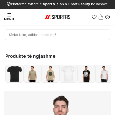
Platforma zyrtare e
Sport Vision
&
Sport Reality
në Kosovë.
MENU
Produkte të ngjashme