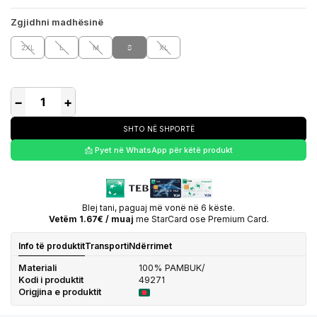
Zgjidhni madhësinë
2XL
L
M
S
XL
−
+
SHTO NË SHPORTË
📩 Pyet në WhatsApp për këtë produkt
Blej tani, paguaj më vonë në 6 këste.
Vetëm 1.67€ / muaj
me StarCard ose Premium Card.
Info të produktit
Transporti
Ndërrimet
Materiali
100% PAMBUK/
Kodi i produktit
49271
Origjina e produktit