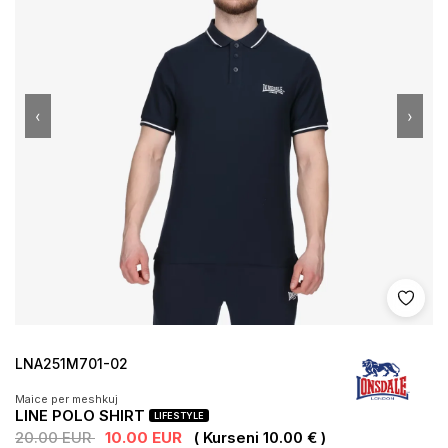
‹
›
Shto 
LNA251M701-02
Maice per meshkuj
LINE POLO SHIRT
LIFESTYLE
20.00 EUR
10.00 EUR
( Kurseni 10.00 € )