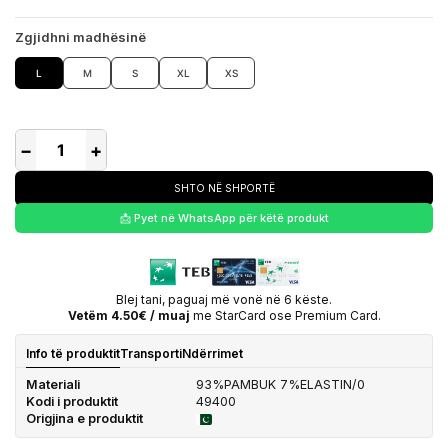
Zgjidhni madhësinë
L
M
S
XL
XS
−
+
SHTO NË SHPORTË
📩 Pyet në WhatsApp për këtë produkt
Blej tani, paguaj më vonë në 6 këste.
Vetëm 4.50€ / muaj
me StarCard ose Premium Card.
Info të produktit
Transporti
Ndërrimet
Materiali
93%PAMBUK 7%ELASTIN/0
Kodi i produktit
49400
Origjina e produktit