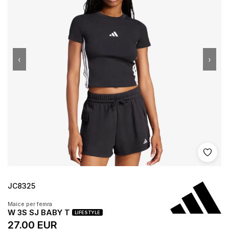
‹
›
Shto 
JC8325
Maice per femra
W 3S SJ BABY T
LIFESTYLE
27.00 EUR