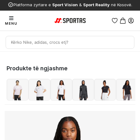
Platforma zyrtare e
Sport Vision
&
Sport Reality
në Kosovë.
MENU
Produkte të ngjashme