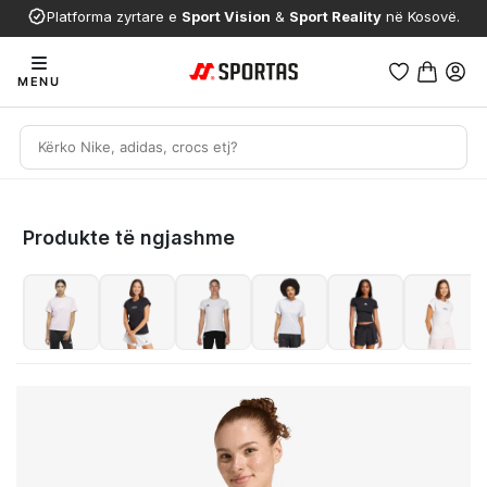
Platforma zyrtare e
Sport Vision
&
Sport Reality
në Kosovë.
MENU
Produkte të ngjashme