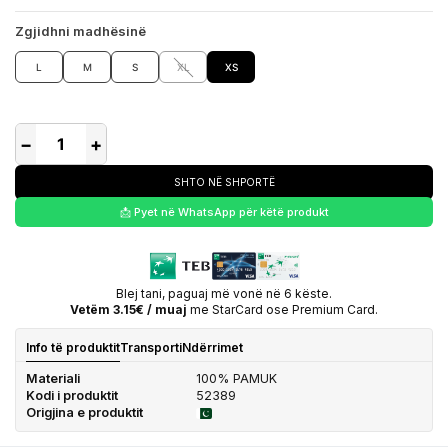
Zgjidhni madhësinë
L
M
S
XL
XS
−
+
SHTO NË SHPORTË
📩 Pyet në WhatsApp për këtë produkt
Blej tani, paguaj më vonë në 6 këste.
Vetëm 3.15€ / muaj
me StarCard ose Premium Card.
Info të produktit
Transporti
Ndërrimet
Materiali
100% PAMUK
Kodi i produktit
52389
Origjina e produktit