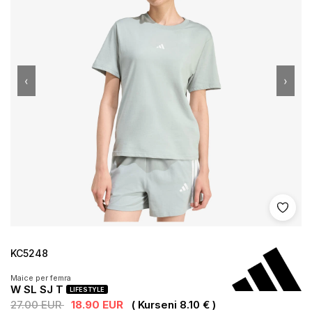
‹
›
Shto 
KC5248
Maice per femra
W SL SJ T
LIFESTYLE
27.00 EUR
18.90 EUR
( Kurseni 8.10 € )