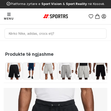
Platforma zyrtare e
Sport Vision
&
Sport Reality
në Kosovë.
MENU
Produkte të ngjashme