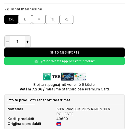
Zgjidhni madhësinë
2XL
L
M
S
XL
−
+
SHTO NË SHPORTË
📩 Pyet në WhatsApp për këtë produkt
Blej tani, paguaj më vonë në 6 këste.
Vetëm 7.20€ / muaj
me StarCard ose Premium Card.
Info të produktit
Transporti
Ndërrimet
Materiali
58% PAMBUK 23% RAION 19%
POLIESTE
Kodi i produktit
49690
Origjina e produktit