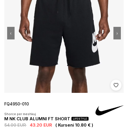
‹
›
Shto 
FQ4950-010
Shorce per meshkuj
M NK CLUB ALUMNI FT SHORT
LIFESTYLE
54.00 EUR
43.20 EUR
( Kurseni 10.80 € )