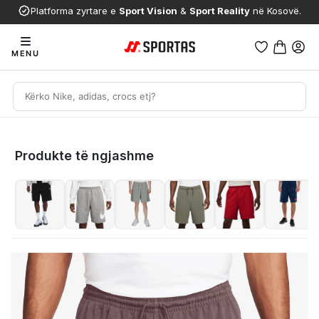
Platforma zyrtare e
Sport Vision
&
Sport Reality
në Kosovë.
MENU
Produkte të ngjashme