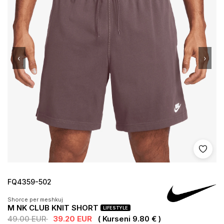
‹
›
Shto 
FQ4359-502
Shorce per meshkuj
M NK CLUB KNIT SHORT
LIFESTYLE
49.00 EUR
39.20 EUR
( Kurseni 9.80 € )