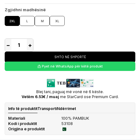
Zgjidhni madhësinë
2XL
L
M
XL
−
+
SHTO NË SHPORTË
📩 Pyet në WhatsApp për këtë produkt
Blej tani, paguaj më vonë në 6 këste.
Vetëm 6.53€ / muaj
me StarCard ose Premium Card.
Info të produktit
Transporti
Ndërrimet
Materiali
100% PAMBUK
Kodi i produktit
53108
Origjina e produktit