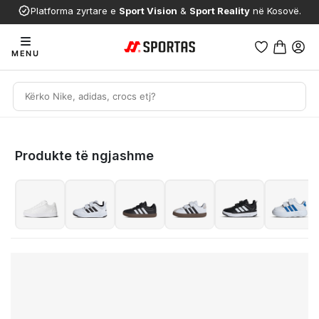
Platforma zyrtare e
Sport Vision
&
Sport Reality
në Kosovë.
MENU
Produkte të ngjashme