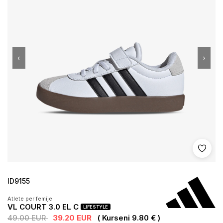
‹
›
Shto 
ID9155
Atlete per femije
VL COURT 3.0 EL C
LIFESTYLE
49.00 EUR
39.20 EUR
( Kurseni 9.80 € )