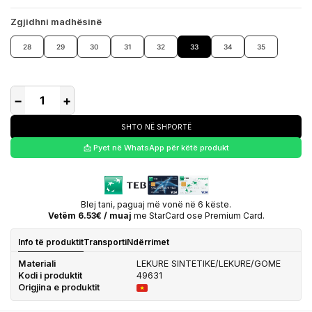
Zgjidhni madhësinë
28
29
30
31
32
33
34
35
−
+
SHTO NË SHPORTË
📩 Pyet në WhatsApp për këtë produkt
Blej tani, paguaj më vonë në 6 këste.
Vetëm 6.53€ / muaj
me StarCard ose Premium Card.
Info të produktit
Transporti
Ndërrimet
Materiali
LEKURE SINTETIKE/LEKURE/GOME
Kodi i produktit
49631
Origjina e produktit