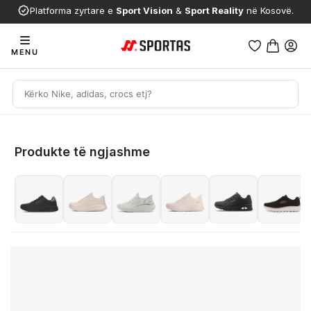
Platforma zyrtare e
Sport Vision
&
Sport Reality
në Kosovë.
MENU
Produkte të ngjashme