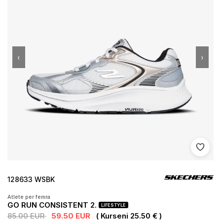
‹
›
Shto 
128633 WSBK
Atlete per femra
GO RUN CONSISTENT 2.
LIFESTYLE
85.00 EUR
59.50 EUR
( Kurseni 25.50 € )