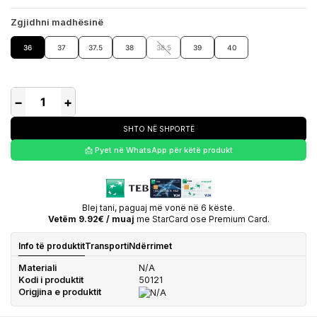
Zgjidhni madhësinë
36
37
37.5
38
38.5
39
40
−
+
SHTO NË SHPORTË
📩 Pyet në WhatsApp për këtë produkt
Blej tani, paguaj më vonë në 6 këste.
Vetëm 9.92€ / muaj
me StarCard ose Premium Card.
Info të produktit
Transporti
Ndërrimet
Materiali
N/A
Kodi i produktit
50121
Origjina e produktit