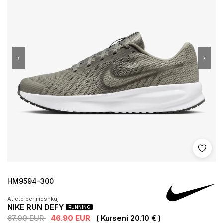
‹
›
Shto 
HM9594-300
Atlete per meshkuj
NIKE RUN DEFY
RUNNING
67.00 EUR
46.90 EUR
( Kurseni 20.10 € )