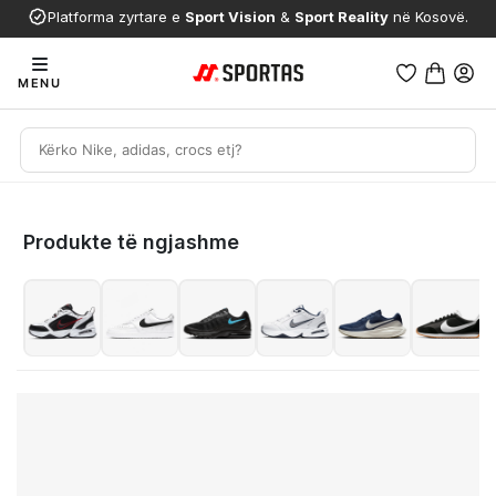
Platforma zyrtare e
Sport Vision
&
Sport Reality
në Kosovë.
MENU
Produkte të ngjashme