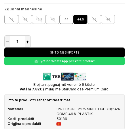
Zgjidhni madhësinë
41
42
42.5
43
44
44.5
45
46
−
+
SHTO NË SHPORTË
📩 Pyet në WhatsApp për këtë produkt
Blej tani, paguaj më vonë në 6 këste.
Vetëm 7.82€ / muaj
me StarCard ose Premium Card.
Info të produktit
Transporti
Ndërrimet
Materiali
0% LEKURE 22% SINTETIKE 78/54%
GOME 46% PLASTIK
Kodi i produktit
50186
Origjina e produktit