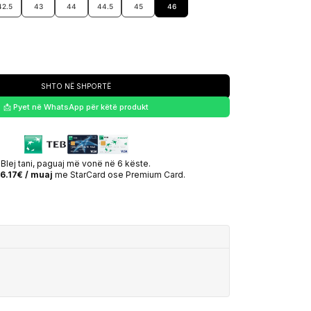
42.5
43
44
44.5
45
46
SHTO NË SHPORTË
📩 Pyet në WhatsApp për këtë produkt
Blej tani, paguaj më vonë në 6 këste.
6.17€ / muaj
me StarCard ose Premium Card.