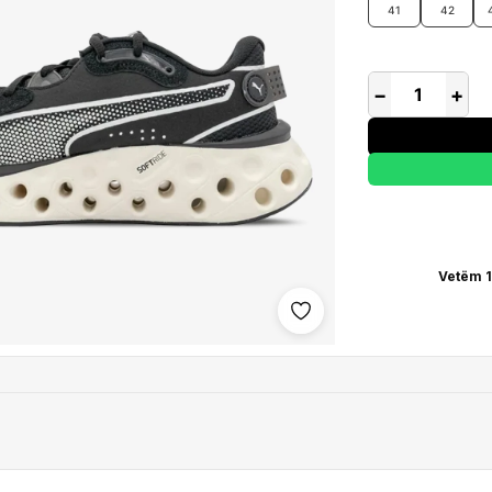
41
42
−
+
Vetëm 1
Shto në wishlist