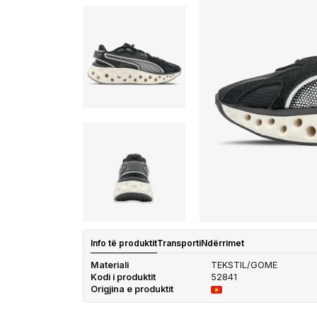
Info të produktit
Transporti
Ndërrimet
Materiali
TEKSTIL/GOME
Kodi i produktit
52841
Origjina e produktit