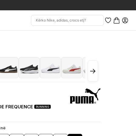
→
DE FREQUENCE
RUNNING
inë