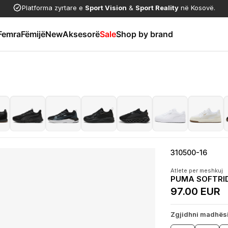
Platforma zyrtare e
Sport Vision
&
Sport Reality
në Kosovë.
Femra
Fëmijë
New
Aksesorë
Sale
Shop by brand
310500-16
Atlete per meshkuj
PUMA SOFTRI
97.00 EUR
Zgjidhni madhës