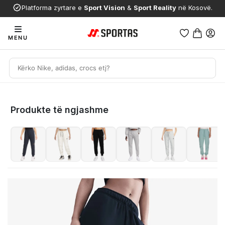
Platforma zyrtare e
Sport Vision
&
Sport Reality
në Kosovë.
MENU
Produkte të ngjashme