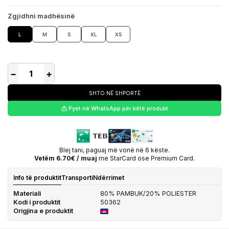
Zgjidhni madhësinë
L
M
S
XL
XS
−
+
SHTO NË SHPORTË
📩 Pyet në WhatsApp për këtë produkt
Blej tani, paguaj më vonë në 6 këste.
Vetëm 6.70€ / muaj
me StarCard ose Premium Card.
Info të produktit
Transporti
Ndërrimet
Materiali
80% PAMBUK/20% POLIESTER
Kodi i produktit
50362
Origjina e produktit