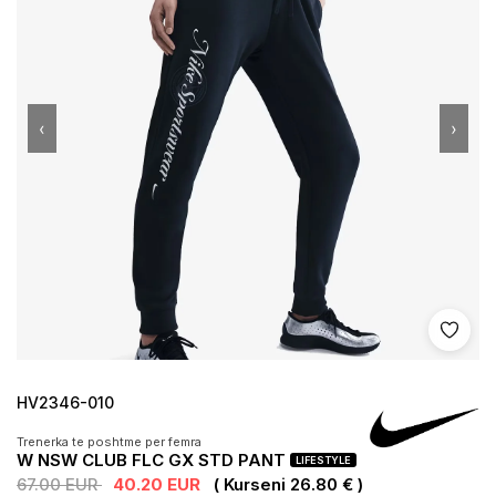
‹
›
Shto 
HV2346-010
Trenerka te poshtme per femra
W NSW CLUB FLC GX STD PANT
LIFESTYLE
67.00 EUR
40.20 EUR
( Kurseni 26.80 € )