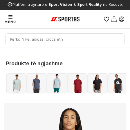
Platforma zyrtare e
Sport Vision
&
Sport Reality
në Kosovë.
MENU
Produkte të ngjashme