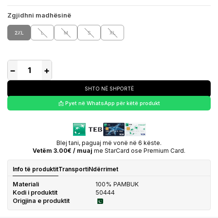
Zgjidhni madhësinë
2XL
L
M
S
XL
−
+
SHTO NË SHPORTË
📩 Pyet në WhatsApp për këtë produkt
Blej tani, paguaj më vonë në 6 këste.
Vetëm 3.00€ / muaj
me StarCard ose Premium Card.
Info të produktit
Transporti
Ndërrimet
Materiali
100% PAMBUK
Kodi i produktit
50444
Origjina e produktit