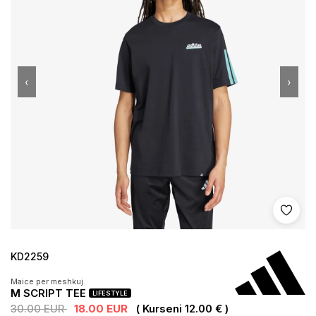
‹
›
Shto 
KD2259
Maice per meshkuj
M SCRIPT TEE
LIFESTYLE
30.00 EUR
18.00 EUR
( Kurseni 12.00 € )