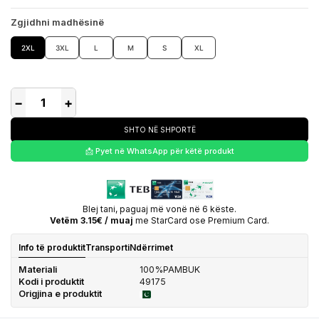
Zgjidhni madhësinë
2XL
3XL
L
M
S
XL
−
+
SHTO NË SHPORTË
📩 Pyet në WhatsApp për këtë produkt
Blej tani, paguaj më vonë në 6 këste.
Vetëm 3.15€ / muaj
me StarCard ose Premium Card.
Info të produktit
Transporti
Ndërrimet
Materiali
100%PAMBUK
Kodi i produktit
49175
Origjina e produktit