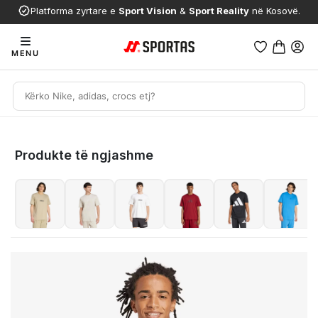
Platforma zyrtare e
Sport Vision
&
Sport Reality
në Kosovë.
MENU
Produkte të ngjashme