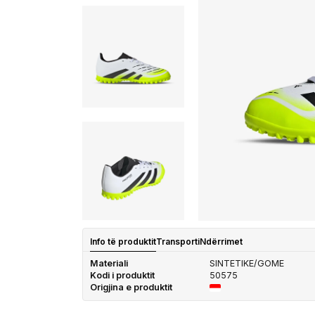
Info të produktit
Transporti
Ndërrimet
Materiali
SINTETIKE/GOME
Kodi i produktit
50575
Origjina e produktit