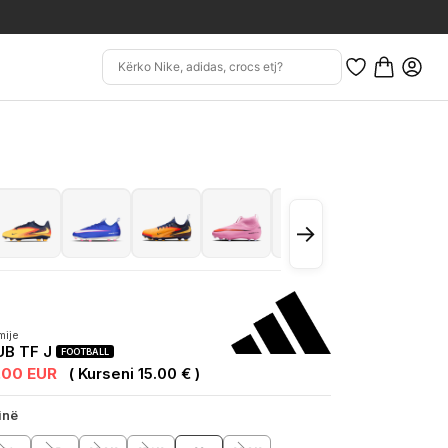
→
mije
B TF J
FOOTBALL
.00 EUR
( Kurseni 15.00 € )
inë