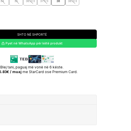
34
35
36.2/3
37.1/3
38
38.2/3
SHTO NË SHPORTË
📩 Pyet në WhatsApp për këtë produkt
Blej tani, paguaj më vonë në 6 këste.
5.83€ / muaj
me StarCard ose Premium Card.