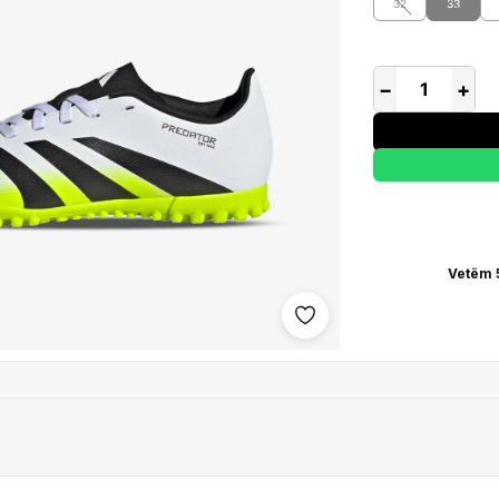
32
33
−
+
Vetëm 
Shto në wishlist