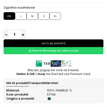
Zgjidhni madhësinë
2XL
L
M
S
XL
−
+
SHTO NË SHPORTË
📩 Pyet në WhatsApp për këtë produkt
Blej tani, paguaj më vonë në 6 këste.
Vetëm 4.32€ / muaj
me StarCard ose Premium Card.
Info të produktit
Transporti
Ndërrimet
Materiali
100% PAMBUK %
Kodi i produktit
51766
Origjina e produktit