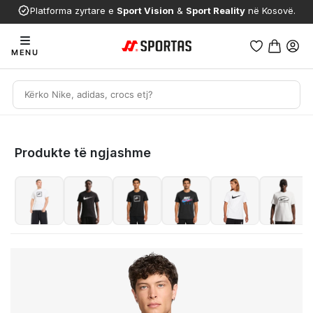
Platforma zyrtare e
Sport Vision
&
Sport Reality
në Kosovë.
MENU
Produkte të ngjashme