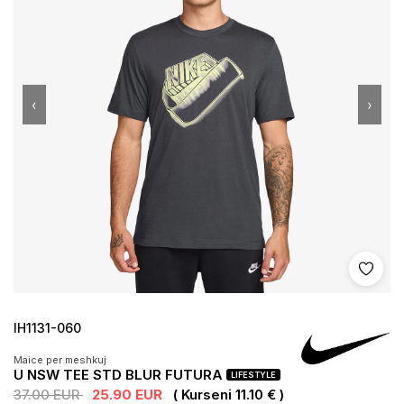
‹
›
Shto 
IH1131-060
Maice per meshkuj
U NSW TEE STD BLUR FUTURA
LIFESTYLE
37.00 EUR
25.90 EUR
( Kurseni 11.10 € )