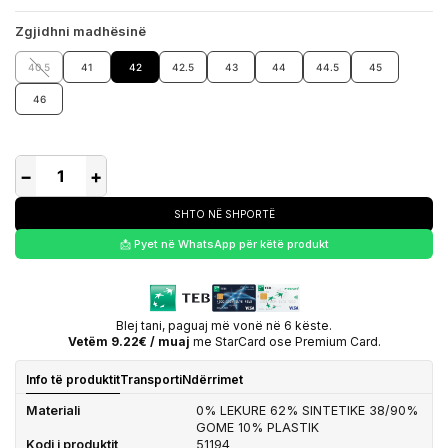
Zgjidhni madhësinë
40.5
41
42
42.5
43
44
44.5
45
46
−
+
SHTO NË SHPORTË
📩 Pyet në WhatsApp për këtë produkt
Blej tani, paguaj më vonë në 6 këste.
Vetëm 9.22€ / muaj
me StarCard ose Premium Card.
Info të produktit
Transporti
Ndërrimet
Materiali
0% LEKURE 62% SINTETIKE 38/90%
GOME 10% PLASTIK
Kodi i produktit
51194