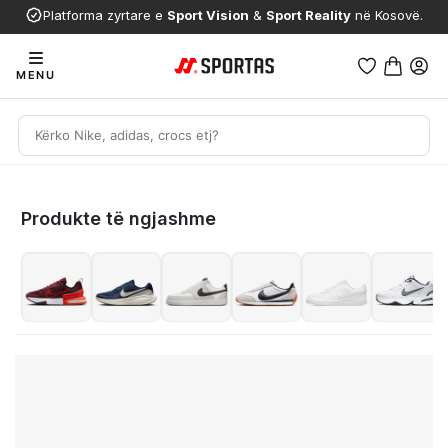
Platforma zyrtare e
Sport Vision
&
Sport Reality
në Kosovë.
MENU
Produkte të ngjashme