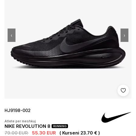
‹
›
Shto 
HJ9198-002
Atlete per meshkuj
NIKE REVOLUTION 8
RUNNING
79.00 EUR
55.30 EUR
( Kurseni 23.70 € )