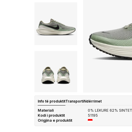
Info të produktit
Transporti
Ndërrimet
Materiali
0% LEKURE 62% SINTET
Kodi i produktit
51195
Origjina e produktit