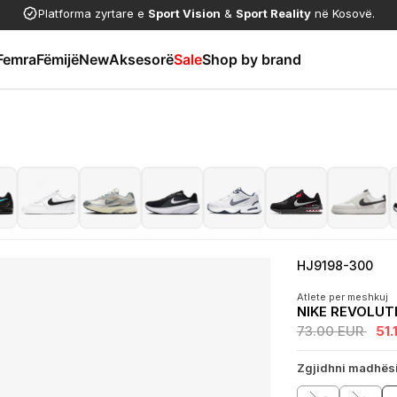
Platforma zyrtare e
Sport Vision
&
Sport Reality
në Kosovë.
Femra
Fëmijë
New
Aksesorë
Sale
Shop by brand
HJ9198-300
Atlete per meshkuj
NIKE REVOLUT
73.00 EUR
51
Zgjidhni madhës