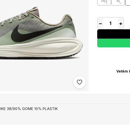
40.5
41
−
+
Vetëm 
Shto në wishlist
IKE 38/90% GOME 10% PLASTIK