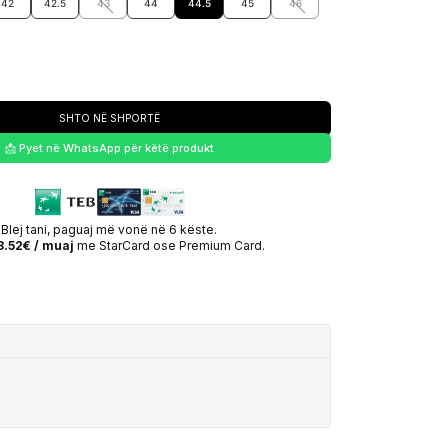
42
42.5
43
44
44.5
45
46
SHTO NË SHPORTË
📩 Pyet në WhatsApp për këtë produkt
Blej tani, paguaj më vonë në 6 këste.
8.52€ / muaj
me StarCard ose Premium Card.