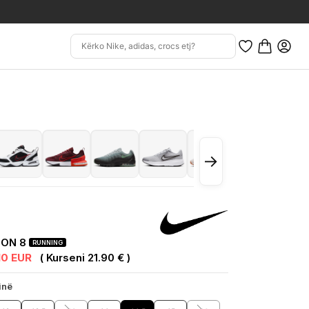
→
ION 8
RUNNING
.10 EUR
( Kurseni 21.90 € )
inë