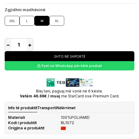
Zgjidhni madhësinë
2XL
L
M
XL
−
+
SHTO NË SHPORTË
📩 Pyet në WhatsApp për këtë produkt
Blej tani, paguaj më vonë në 6 këste.
Vetëm 46.66€ / muaj
me StarCard ose Premium Card.
Info të produktit
Transporti
Ndërrimet
Materiali
100%POLIAMID
Kodi i produktit
BL1072
Origjina e produktit