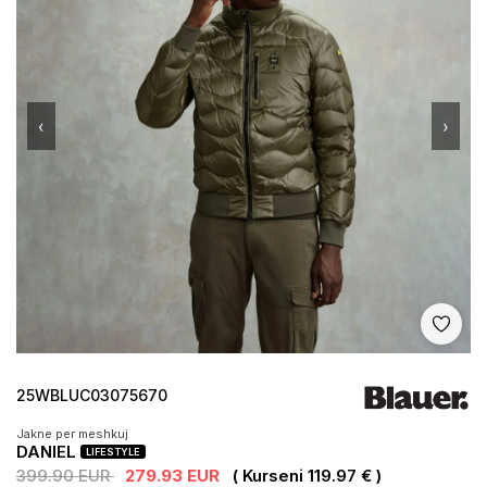
‹
›
Shto 
25WBLUC03075670
Jakne per meshkuj
DANIEL
LIFESTYLE
399.90 EUR
279.93 EUR
( Kurseni 119.97 € )