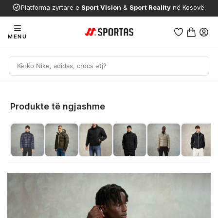
Platforma zyrtare e
Sport Vision
&
Sport Reality
në Kosovë.
MENU
Produkte të ngjashme