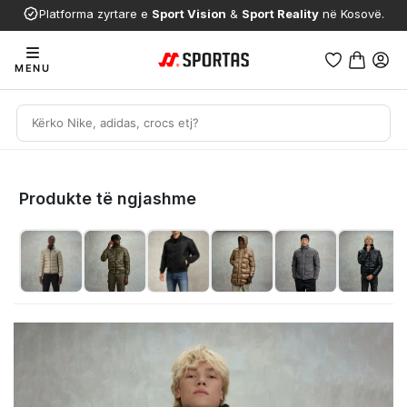
Platforma zyrtare e
Sport Vision
&
Sport Reality
në Kosovë.
MENU
Produkte të ngjashme