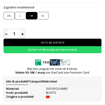
Zgjidhni madhësinë
2XL
L
M
XL
−
+
SHTO NË SHPORTË
📩 Pyet në WhatsApp për këtë produkt
Blej tani, paguaj më vonë në 6 këste.
Vetëm 50.16€ / muaj
me StarCard ose Premium Card.
Info të produktit
Transporti
Ndërrimet
Materiali
100%POLIAMID
Kodi i produktit
BL1070
Origjina e produktit