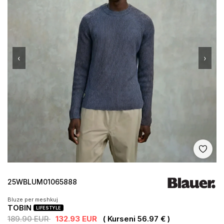
‹
›
Shto 
25WBLUM01065888
Bluze per meshkuj
TOBIN
LIFESTYLE
189.90 EUR
132.93 EUR
( Kurseni 56.97 € )