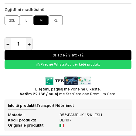
Zgjidhni madhësinë
2XL
L
M
XL
−
+
SHTO NË SHPORTË
📩 Pyet në WhatsApp për këtë produkt
Blej tani, paguaj më vonë në 6 këste.
Vetëm 22.16€ / muaj
me StarCard ose Premium Card.
Info të produktit
Transporti
Ndërrimet
Materiali
85%PAMBUK 15%LESH
Kodi i produktit
BL1107
Origjina e produktit