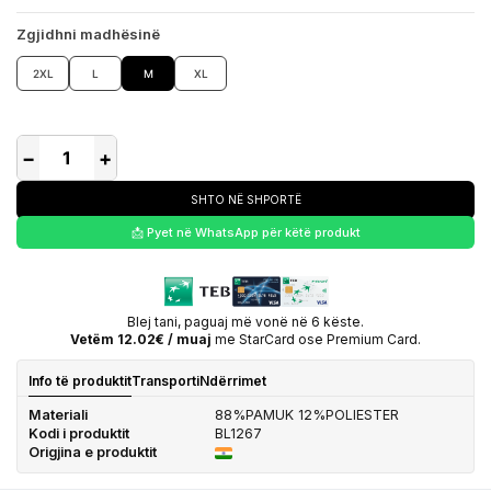
Zgjidhni madhësinë
2XL
L
M
XL
−
+
SHTO NË SHPORTË
📩 Pyet në WhatsApp për këtë produkt
Blej tani, paguaj më vonë në 6 këste.
Vetëm 12.02€ / muaj
me StarCard ose Premium Card.
Info të produktit
Transporti
Ndërrimet
Materiali
88%PAMUK 12%POLIESTER
Kodi i produktit
BL1267
Origjina e produktit