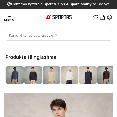
Platforma zyrtare e
Sport Vision
&
Sport Reality
në Kosovë.
MENU
Produkte të ngjashme