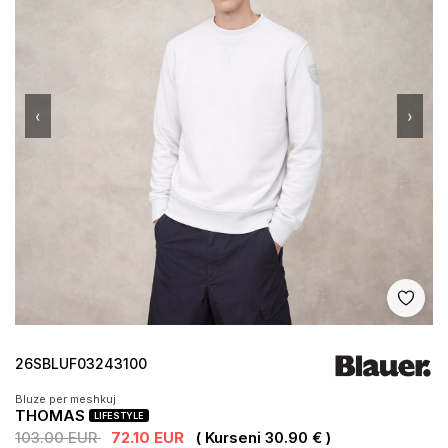
‹
›
Shto 
26SBLUF03243100
Bluze per meshkuj
THOMAS
LIFESTYLE
103.00 EUR
72.10 EUR
( Kurseni 30.90 € )