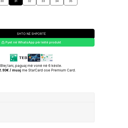
30
31
32
33
34
35
SHTO NË SHPORTË
📩 Pyet në WhatsApp për këtë produkt
Blej tani, paguaj më vonë në 6 këste.
2.93€ / muaj
me StarCard ose Premium Card.