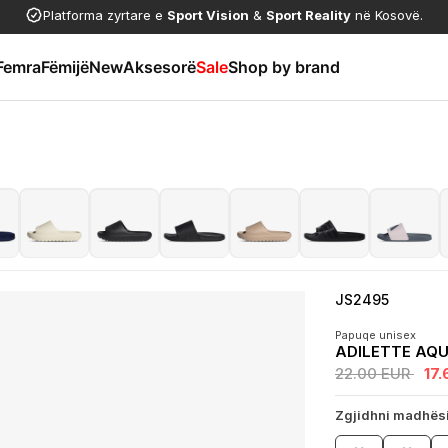
Platforma zyrtare e
Sport Vision
&
Sport Reality
në Kosovë.
Femra
Fëmijë
New
Aksesorë
Sale
Shop by brand
JS2495
Papuqe unisex
ADILETTE AQ
22.00 EUR
17
Zgjidhni madhës