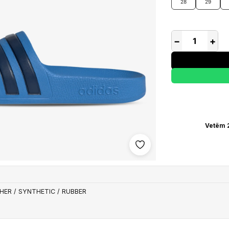
28
29
−
+
Vetëm 
Shto në wishlist
HER / SYNTHETIC / RUBBER