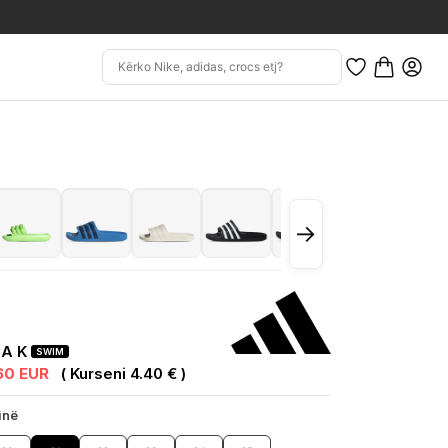
→
UA K
SWIM
.60 EUR
( Kurseni 4.40 € )
inë