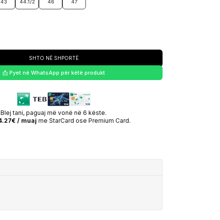
43
44.1/2
46
47
SHTO NË SHPORTË
📩 Pyet në WhatsApp për këtë produkt
Blej tani, paguaj më vonë në 6 këste.
.27€ / muaj
me StarCard ose Premium Card.