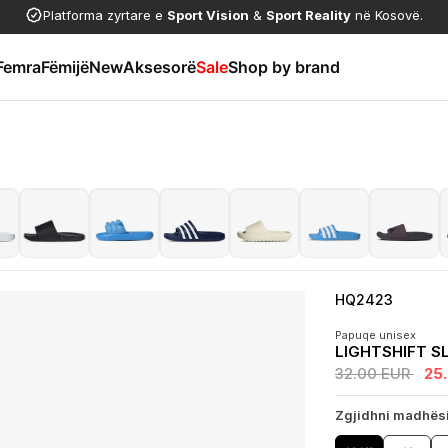
Platforma zyrtare e
Sport Vision
&
Sport Reality
në Kosovë.
Femra
Fëmijë
New
Aksesorë
Sale
Shop by brand
HQ2423
Papuqe unisex
LIGHTSHIFT S
32.00 EUR
25
Zgjidhni madhës