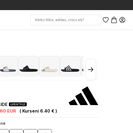
→
LIDE
LIFESTYLE
.60 EUR
( Kurseni 6.40 € )
inë