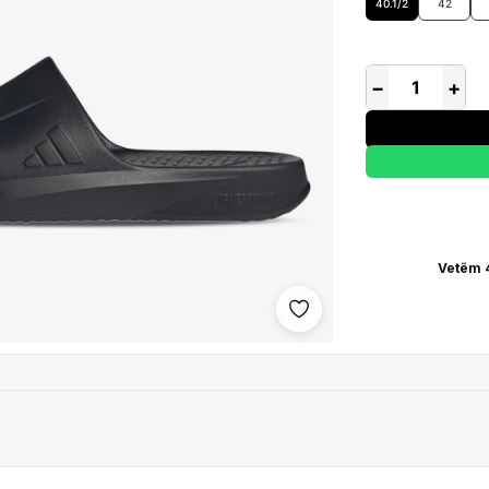
40.1/2
42
−
+
Vetëm 4
Shto në wishlist