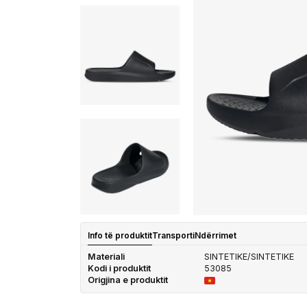
Info të produktit
Transporti
Ndërrimet
Materiali
SINTETIKE/SINTETIKE
Kodi i produktit
53085
Origjina e produktit