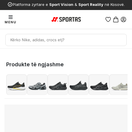
Platforma zyrtare e
Sport Vision
&
Sport Reality
në Kosovë.
MENU
Produkte të ngjashme