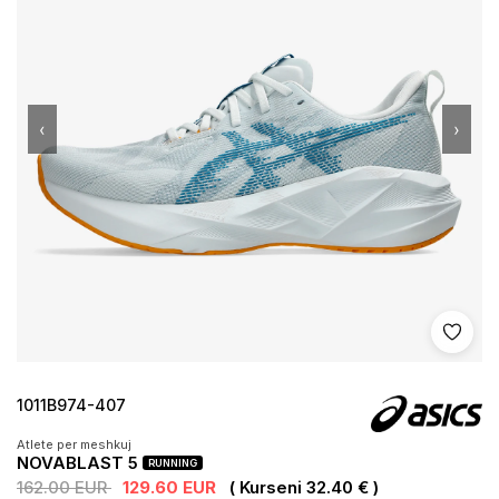
‹
›
Shto 
1011B974-407
Atlete per meshkuj
NOVABLAST 5
RUNNING
162.00 EUR
129.60 EUR
( Kurseni 32.40 € )