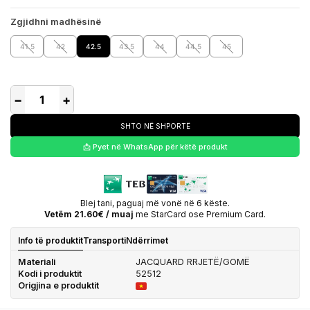
Zgjidhni madhësinë
41.5
42
42.5
43.5
44
44.5
45
−
+
SHTO NË SHPORTË
📩 Pyet në WhatsApp për këtë produkt
Blej tani, paguaj më vonë në 6 këste.
Vetëm 21.60€ / muaj
me StarCard ose Premium Card.
Info të produktit
Transporti
Ndërrimet
Materiali
JACQUARD RRJETË/GOMË
Kodi i produktit
52512
Origjina e produktit