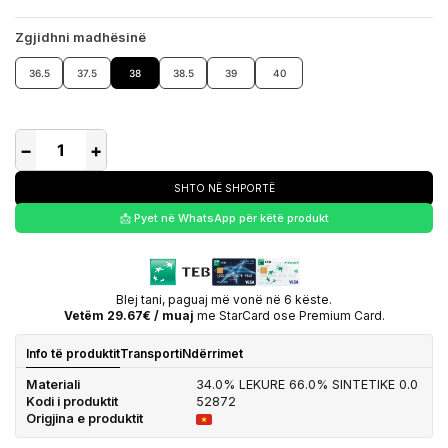
Zgjidhni madhësinë
36.5
37.5
38
38.5
39
40
−
+
SHTO NË SHPORTË
📩 Pyet në WhatsApp për këtë produkt
Blej tani, paguaj më vonë në 6 këste.
Vetëm 29.67€ / muaj
me StarCard ose Premium Card.
Info të produktit
Transporti
Ndërrimet
Materiali
34.0% LEKURE 66.0% SINTETIKE 0.0
Kodi i produktit
52872
Origjina e produktit