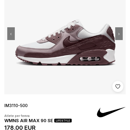
‹
›
Shto 
IM3110-500
Atlete per femra
WMNS AIR MAX 90 SE
LIFESTYLE
178.00 EUR