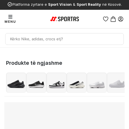
Platforma zyrtare e
Sport Vision
&
Sport Reality
në Kosovë.
MENU
Produkte të ngjashme