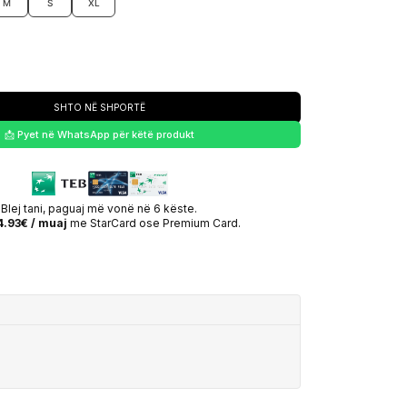
M
S
XL
SHTO NË SHPORTË
📩 Pyet në WhatsApp për këtë produkt
Blej tani, paguaj më vonë në 6 këste.
4.93€ / muaj
me StarCard ose Premium Card.