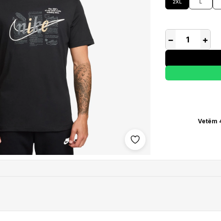
2XL
L
−
+
Vetëm 
Shto në wishlist