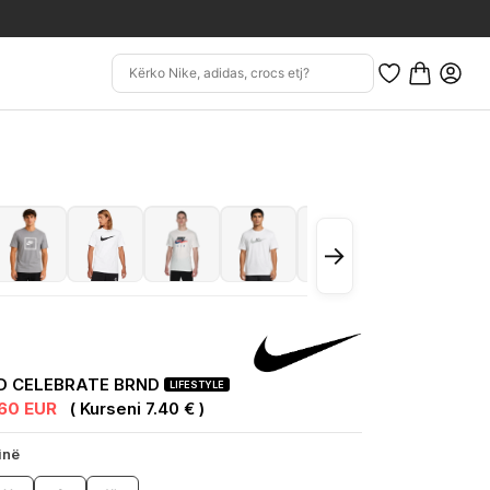
→
D CELEBRATE BRND
LIFESTYLE
.60 EUR
( Kurseni 7.40 € )
inë