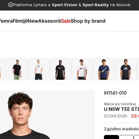
Platforma zyrtare e
Sport Vision
&
Sport Reality
në Kosovë.
Femra
Fëmijë
New
Aksesorë
Sale
Shop by brand
IH1141-010
Maice per meshkuj
U NSW TEE ST
37.00 EUR
29
Zgjidhni madhës