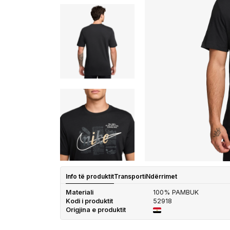
Info të produktit
Transporti
Ndërrimet
Materiali
100% PAMBUK
Kodi i produktit
52918
Origjina e produktit