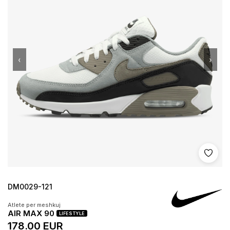
‹
›
Shto 
DM0029-121
Atlete per meshkuj
AIR MAX 90
LIFESTYLE
178.00 EUR