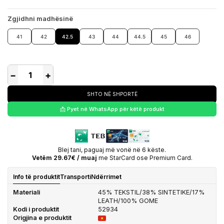
Zgjidhni madhësinë
41
42
42.5
43
44
44.5
45
46
−
+
SHTO NË SHPORTË
📩 Pyet në WhatsApp për këtë produkt
Blej tani, paguaj më vonë në 6 këste.
Vetëm 29.67€ / muaj
me StarCard ose Premium Card.
Info të produktit
Transporti
Ndërrimet
Materiali
45% TEKSTIL/38% SINTETIKE/17%
LEATH/100% GOME
Kodi i produktit
52934
Origjina e produktit