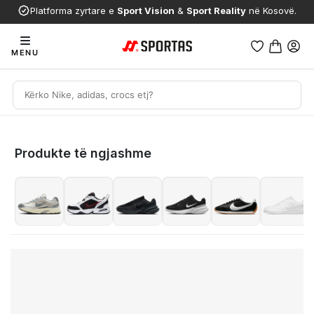
Platforma zyrtare e
Sport Vision
&
Sport Reality
në Kosovë.
MENU
Produkte të ngjashme