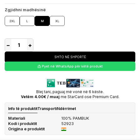
Zgjidhni madhësinë
2XL
L
M
XL
−
+
SHTO NË SHPORTË
📩 Pyet në WhatsApp për këtë produkt
Blej tani, paguaj më vonë në 6 këste.
Vetëm 4.00€ / muaj
me StarCard ose Premium Card.
Info të produktit
Transporti
Ndërrimet
Materiali
100% PAMBUK
Kodi i produktit
52923
Origjina e produktit