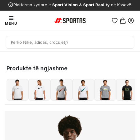
Platforma zyrtare e
Sport Vision
&
Sport Reality
në Kosovë.
MENU
Produkte të ngjashme