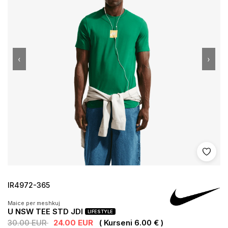
‹
›
Shto 
IR4972-365
Maice per meshkuj
U NSW TEE STD JDI
LIFESTYLE
30.00 EUR
24.00 EUR
( Kurseni 6.00 € )