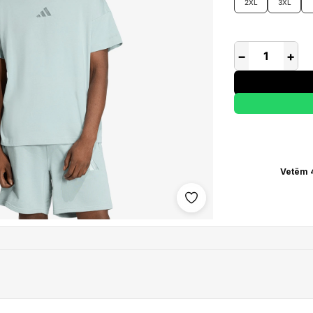
2XL
3XL
−
+
Vetëm 4
Shto në wishlist