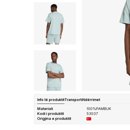
Info të produktit
Transporti
Ndërrimet
Materiali
100%PAMBUK
Kodi i produktit
53037
Origjina e produktit