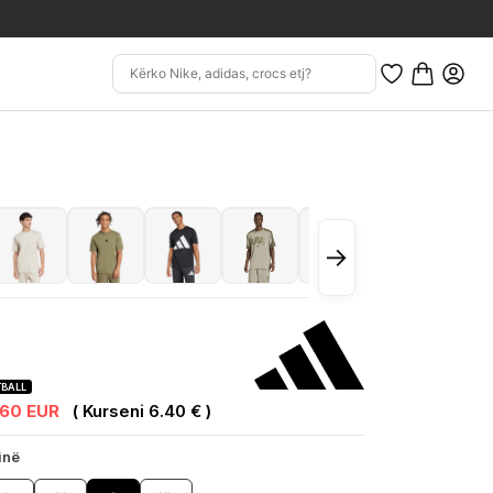
→
BALL
.60 EUR
( Kurseni 6.40 € )
inë