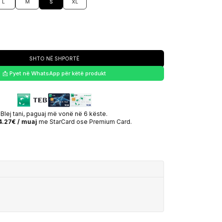
L
M
S
XL
SHTO NË SHPORTË
📩 Pyet në WhatsApp për këtë produkt
Blej tani, paguaj më vonë në 6 këste.
.27€ / muaj
me StarCard ose Premium Card.