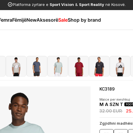
Platforma zyrtare e
Sport Vision
&
Sport Reality
në Kosovë.
Femra
Fëmijë
New
Aksesorë
Sale
Shop by brand
KC3189
Maice per meshkuj
M A SZN T
FOOT
32.00 EUR
25
Zgjidhni madhës