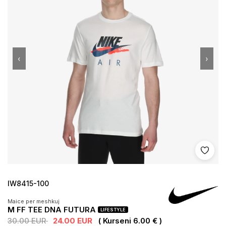
‹
›
Shto 
IW8415-100
Maice per meshkuj
M FF TEE DNA FUTURA
LIFESTYLE
30.00 EUR
24.00 EUR
( Kurseni 6.00 € )