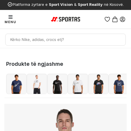
Platforma zyrtare e
Sport Vision
&
Sport Reality
në Kosovë.
MENU
Produkte të ngjashme