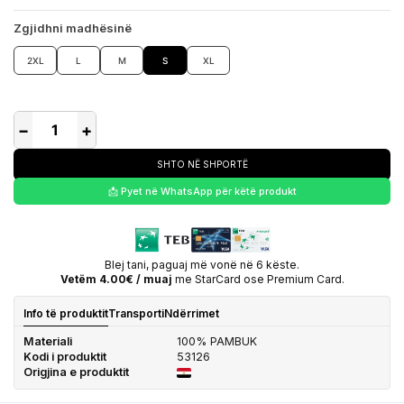
Zgjidhni madhësinë
2XL
L
M
S
XL
−
+
SHTO NË SHPORTË
📩 Pyet në WhatsApp për këtë produkt
Blej tani, paguaj më vonë në 6 këste.
Vetëm 4.00€ / muaj
me StarCard ose Premium Card.
Info të produktit
Transporti
Ndërrimet
Materiali
100% PAMBUK
Kodi i produktit
53126
Origjina e produktit