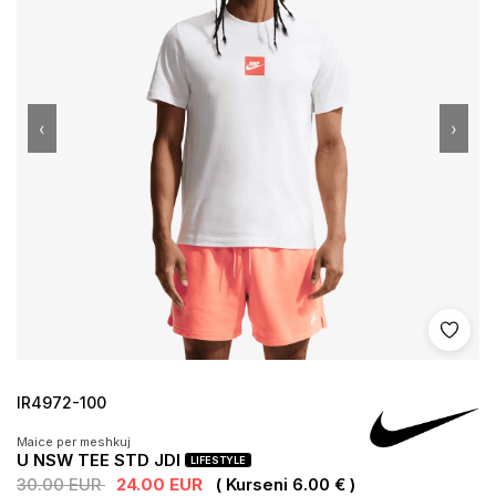
‹
›
Shto 
IR4972-100
Maice per meshkuj
U NSW TEE STD JDI
LIFESTYLE
30.00 EUR
24.00 EUR
( Kurseni 6.00 € )