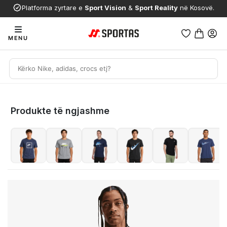
Platforma zyrtare e
Sport Vision
&
Sport Reality
në Kosovë.
MENU
Produkte të ngjashme