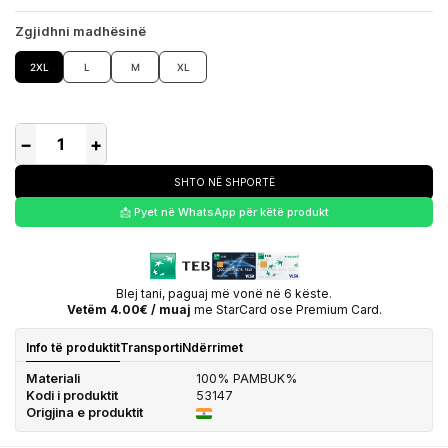
Zgjidhni madhësinë
2XL
L
M
XL
−
+
SHTO NË SHPORTË
📩 Pyet në WhatsApp për këtë produkt
Blej tani, paguaj më vonë në 6 këste.
Vetëm 4.00€ / muaj
me StarCard ose Premium Card.
Info të produktit
Transporti
Ndërrimet
Materiali
100% PAMBUK%
Kodi i produktit
53147
Origjina e produktit